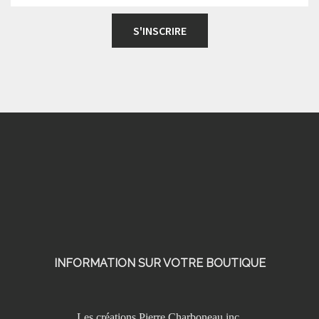
Footer
INFORMATION SUR VOTRE BOUTIQUE
Les créations Pierre Charboneau inc.